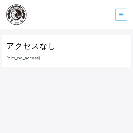
内
Main
容
を
Men
ス
キ
ッ
プ
アクセスなし
[dlm_no_access]